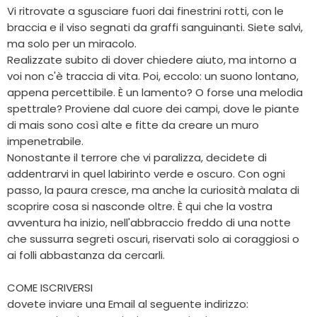
Vi ritrovate a sgusciare fuori dai finestrini rotti, con le
braccia e il viso segnati da graffi sanguinanti. Siete salvi,
ma solo per un miracolo.
Realizzate subito di dover chiedere aiuto, ma intorno a
voi non c'è traccia di vita. Poi, eccolo: un suono lontano,
appena percettibile. È un lamento? O forse una melodia
spettrale? Proviene dal cuore dei campi, dove le piante
di mais sono così alte e fitte da creare un muro
impenetrabile.
Nonostante il terrore che vi paralizza, decidete di
addentrarvi in quel labirinto verde e oscuro. Con ogni
passo, la paura cresce, ma anche la curiosità malata di
scoprire cosa si nasconde oltre. È qui che la vostra
avventura ha inizio, nell'abbraccio freddo di una notte
che sussurra segreti oscuri, riservati solo ai coraggiosi o
ai folli abbastanza da cercarli.
COME ISCRIVERSI
dovete inviare una Email al seguente indirizzo: