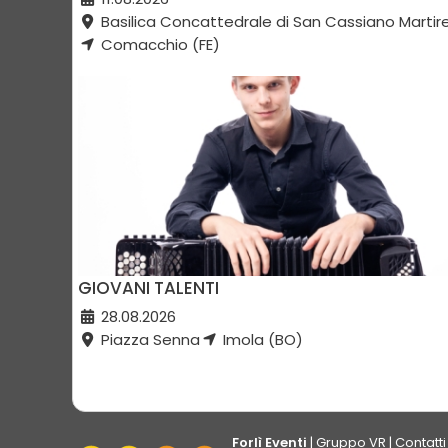
Basilica Concattedrale di San Cassiano Martir
Comacchio (FE)
GIOVANI TALENTI
28.08.2026
Piazza Senna
Imola (BO)
Forlì Eventi
|
Gruppo VR
|
Contatti