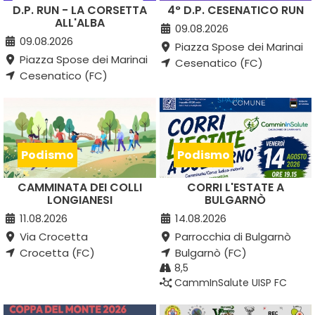
D.P. RUN - LA CORSETTA
4° D.P. CESENATICO RUN
ALL'ALBA
09.08.2026
09.08.2026
Piazza Spose dei Marinai
Piazza Spose dei Marinai
Cesenatico (FC)
Cesenatico (FC)
Podismo
Podismo
CAMMINATA DEI COLLI
CORRI L'ESTATE A
LONGIANESI
BULGARNÒ
11.08.2026
14.08.2026
Via Crocetta
Parrocchia di Bulgarnò
Crocetta (FC)
Bulgarnò (FC)
8,5
CammInSalute UISP FC