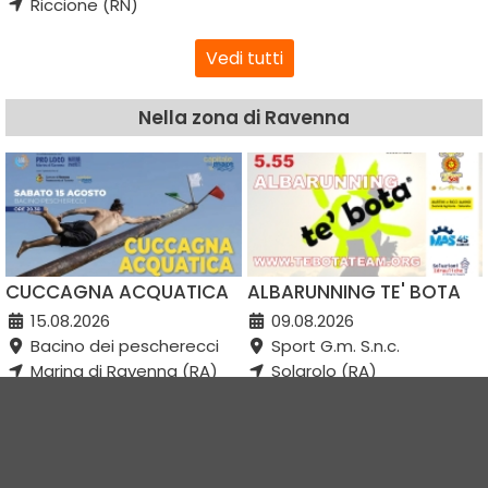
Riccione (RN)
Vedi tutti
Nella zona di Ravenna
CUCCAGNA ACQUATICA
ALBARUNNING TE' BOTA
15.08.2026
09.08.2026
Bacino dei pescherecci
Sport G.m. S.n.c.
Marina di Ravenna (RA)
Solarolo (RA)