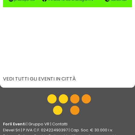
VEDI TUTTI GLI EVENTI IN CITTÀ
Forlì Eventi
|
Gruppo VR
|
Contatti
Elevel Srl
| P.IVA C.F. 02422490397 | Cap. Soc. € 30.000 i.v.