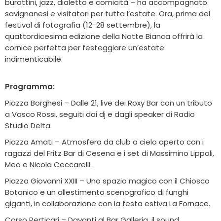
burattini, jazz, dialetto e comicità – ha accompagnato
savignanesi e visitatori per tutta l’estate. Ora, prima del
festival di fotografia (12-28 settembre), la
quattordicesima edizione della Notte Bianca offrirà la
cornice perfetta per festeggiare un’estate
indimenticabile.
Programma:
Piazza Borghesi – Dalle 21, live dei Roxy Bar con un tributo
a Vasco Rossi, seguiti dai dj e dagli speaker di Radio
Studio Delta.
Piazza Amati – Atmosfera da club a cielo aperto con i
ragazzi del Fritz Bar di Cesena e i set di Massimino Lippoli,
Meo e Nicola Ceccarelli.
Piazza Giovanni XXIII – Uno spazio magico con il Chiosco
Botanico e un allestimento scenografico di funghi
giganti, in collaborazione con la festa estiva La Fornace.
Corso Perticari – Davanti al Bar Galleria, il sound