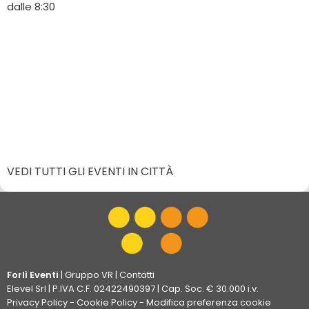
dalle 8:30
VEDI TUTTI GLI EVENTI IN CITTÀ
Forlì Eventi
|
Gruppo VR
|
Contatti
Elevel Srl
| P.IVA C.F. 02422490397 | Cap. Soc. € 30.000 i.v.
Privacy Policy
-
Cookie Policy
-
Modifica preferenza cookie