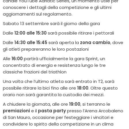
canale YouTube Adriatic Series, un momento utile per
conoscere i dettagli della competizione e gli ultimi
aggiornamenti sul regolamento.
Sabato 13 settembre sarà il giorno della gara
Dalle
12:00 alle 15:30
sarà possibile ritirare i pettorali
Dalle
14:30 alle 15:45
sarà aperta la
zona cambio
, dove
gli atleti prepareranno le loro postazioni
Alle
16:00
partirà ufficialmente la gara Sprint, un
concentrato di energia e resistenza lungo le tre
classiche frazioni del triathlon
Una volta che l’ultimo atleta sarà entrato in T2, sarà
possibile ritirare la bici fino alle ore
18:00
. Oltre questo
orario non sarà garantita la custodia dei mezzi.
A chiudere la giornata, alle ore
19:00
, si terranno le
premiazioni
e il
pasta party
presso l’Arena Arcobaleno
di San Mauro, occasione per festeggiare i vincitori e
condividere lo spirito della competizione in un clima