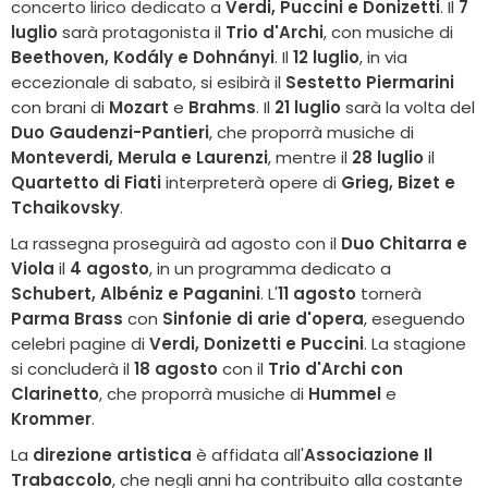
concerto lirico dedicato a
Verdi, Puccini e Donizetti
. Il
7
luglio
sarà protagonista il
Trio d'Archi
, con musiche di
Beethoven, Kodály e Dohnányi
. Il
12 luglio
, in via
eccezionale di sabato, si esibirà il
Sestetto Piermarini
con brani di
Mozart
e
Brahms
. Il
21 luglio
sarà la volta del
Duo Gaudenzi-Pantieri
, che proporrà musiche di
Monteverdi, Merula e Laurenzi
, mentre il
28 luglio
il
Quartetto di Fiati
interpreterà opere di
Grieg, Bizet e
Tchaikovsky
.
La rassegna proseguirà ad agosto con il
Duo Chitarra e
Viola
il
4 agosto
, in un programma dedicato a
Schubert, Albéniz e Paganini
. L'
11 agosto
tornerà
Parma Brass
con
Sinfonie di arie d'opera
, eseguendo
celebri pagine di
Verdi, Donizetti e Puccini
. La stagione
si concluderà il
18 agosto
con il
Trio d'Archi con
Clarinetto
, che proporrà musiche di
Hummel
e
Krommer
.
La
direzione artistica
è affidata all'
Associazione Il
Trabaccolo
, che negli anni ha contribuito alla costante