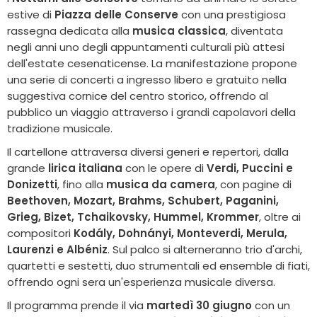
estive di
Piazza delle Conserve
con una prestigiosa
rassegna dedicata alla
musica classica
, diventata
negli anni uno degli appuntamenti culturali più attesi
dell'estate cesenaticense. La manifestazione propone
una serie di concerti a ingresso libero e gratuito nella
suggestiva cornice del centro storico, offrendo al
pubblico un viaggio attraverso i grandi capolavori della
tradizione musicale.
Il cartellone attraversa diversi generi e repertori, dalla
grande
lirica italiana
con le opere di
Verdi, Puccini e
Donizetti
, fino alla
musica da camera
, con pagine di
Beethoven, Mozart, Brahms, Schubert, Paganini,
Grieg, Bizet, Tchaikovsky, Hummel, Krommer
, oltre ai
compositori
Kodály, Dohnányi, Monteverdi, Merula,
Laurenzi e Albéniz
. Sul palco si alterneranno trio d'archi,
quartetti e sestetti, duo strumentali ed ensemble di fiati,
offrendo ogni sera un'esperienza musicale diversa.
Il programma prende il via
martedì 30 giugno
con un