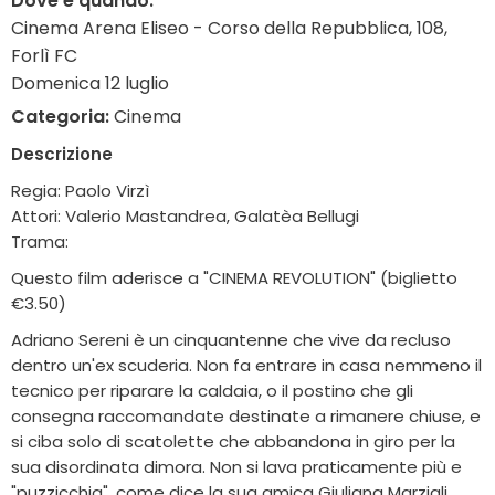
Dove e quando:
Cinema Arena Eliseo - Corso della Repubblica, 108,
Forlì FC
Domenica 12 luglio
Categoria:
Cinema
Descrizione
Regia: Paolo Virzì
Attori: Valerio Mastandrea, Galatèa Bellugi
Trama:
Questo film aderisce a "CINEMA REVOLUTION" (biglietto
€3.50)
Adriano Sereni è un cinquantenne che vive da recluso
dentro un'ex scuderia. Non fa entrare in casa nemmeno il
tecnico per riparare la caldaia, o il postino che gli
consegna raccomandate destinate a rimanere chiuse, e
si ciba solo di scatolette che abbandona in giro per la
sua disordinata dimora. Non si lava praticamente più e
"puzzicchia", come dice la sua amica Giuliana Marziali,