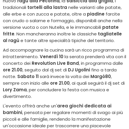
nuovo
ragù alla Pecorina
, la
salsiccia alla griglia
, i
tradizionali
tortelli alla lastra
nelle varianti alle patate,
alle erbe e con zucca e patate, oltre a
piadine
farcite
con crudo o salame e formaggio, disponibili anche nella
versione vuota o con Nutella, e le immancabili
patate
fritte
. Non mancheranno inoltre le classiche
tagliatelle
al ragù
e tante altre specialità tipiche del territorio.
Ad accompagnare la cucina sarà un ricco programma di
intrattenimento.
Venerdì 10
la serata prenderà vita con il
concerto dei
Revolution Live Band
, in programma dalle
ore 21.00
, seguito dal dj set di
DJ Ugolini
fino a tarda
notte.
Sabato 11
sarà invece la volta dei
Margò80
,
sempre con inizio alle
ore 21.00
, ai quali seguirà il dj set di
Lory Zama
, per concludere la festa con musica e
divertimento.
L'evento offrirà anche un'
area giochi dedicata ai
bambini
, pensata per regalare momenti di svago ai più
piccoli e alle famiglie, rendendo la manifestazione
un'occasione ideale per trascorrere una piacevole